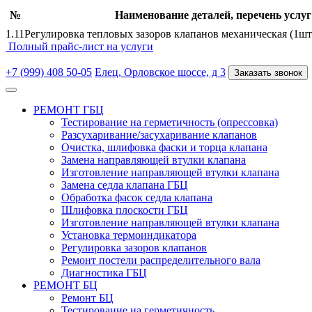
№
Наименование деталей, перечень услуг
1.11
Регулировка тепловых зазоров клапанов механическая (1шт
Полный прайс-лист на услуги
+7 (999) 408 50-05
Елец, Орловское шоссе, д 3
Заказать звонок
РЕМОНТ ГБЦ
Тестирование на герметичность (опрессовка)
Разсухаривание/засухаривание клапанов
Очистка, шлифовка фаски и торца клапана
Замена направляющей втулки клапана
Изготовление направляющей втулки клапана
Замена седла клапана ГБЦ
Обработка фасок седла клапана
Шлифовка плоскости ГБЦ
Изготовление направляющей втулки клапана
Установка термоиндикатора
Регулировка зазоров клапанов
Ремонт постели распределительного вала
Диагностика ГБЦ
РЕМОНТ БЦ
Ремонт БЦ
Тестирование на герметичность