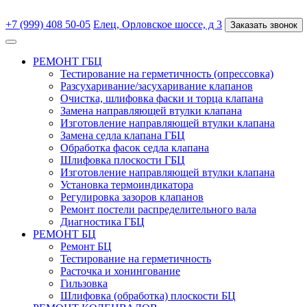
+7 (999) 408 50-05
Елец, Орловское шоссе, д 3
Заказать звонок
РЕМОНТ ГБЦ
Тестирование на герметичность (опрессовка)
Разсухаривание/засухаривание клапанов
Очистка, шлифовка фаски и торца клапана
Замена направляющей втулки клапана
Изготовление направляющей втулки клапана
Замена седла клапана ГБЦ
Обработка фасок седла клапана
Шлифовка плоскости ГБЦ
Изготовление направляющей втулки клапана
Установка термоиндикатора
Регулировка зазоров клапанов
Ремонт постели распределительного вала
Диагностика ГБЦ
РЕМОНТ БЦ
Ремонт БЦ
Тестирование на герметичность
Расточка и хонингование
Гильзовка
Шлифовка (обработка) плоскости БЦ