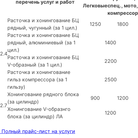
перечень услуг и работ
Легковые
спец., мото,
компрессор
Расточка и хонингование БЦ
1250
1800
рядный, чугунный (за 1 цил.)
Расточка и хонингование БЦ
рядный, алюминиевый (за 1
1400
цил.)
2.4
Расточка и хонингование БЦ
2200
V-образный (за 1 цил.)
Расточка и хонингование
гильз компрессора (за 1
2500
гильзу)
Хонингование рядного блока
900
1200
(за цилиндр)
2.7
Хонингование V-образнго
1200
блока (за цилиндр) ЛА
Полный прайс-лист на услуги