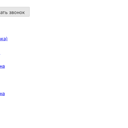
ать звонок
вка)
а
на
на