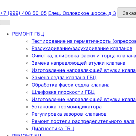
+7 (999) 408 50-05
Елец, Орловское шоссе, д 3
Заказ
РЕМОНТ ГБЦ
Тестирование на герметичность (опрессо
Разсухаривание/засухаривание клапанов
Очистка, шлифовка фаски и торца клапан
Замена направляющей втулки клапана
Изготовление направляющей втулки клапа
Замена седла клапана ГБЦ
Обработка фасок седла клапана
Шлифовка плоскости ГБЦ
Изготовление направляющей втулки клапа
Установка термоиндикатора
Регулировка зазоров клапанов
Ремонт постели распределительного вала
Диагностика ГБЦ
РЕМОНТ БЦ